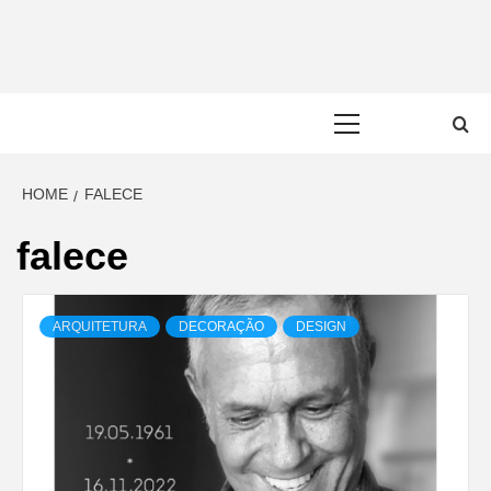
Skip
to
content
Primary
Menu
HOME
FALECE
falece
ARQUITETURA
DECORAÇÃO
DESIGN