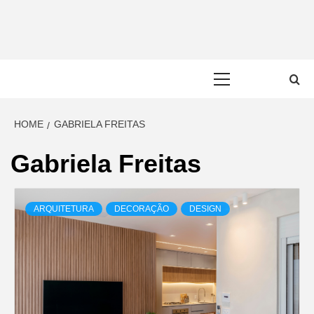
Skip
to
content
Primary
Menu
HOME
GABRIELA FREITAS
Gabriela Freitas
ARQUITETURA
DECORAÇÃO
DESIGN