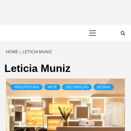
Skip
to
content
Primary
Menu
HOME
LETICIA MUNIZ
Leticia Muniz
ARQUITETURA
ARTE
DECORAÇÃO
DESIGN