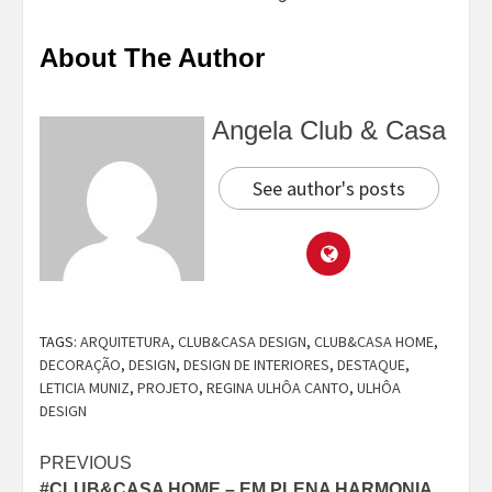
About The Author
Angela Club & Casa
See author's posts
TAGS:
ARQUITETURA
,
CLUB&CASA DESIGN
,
CLUB&CASA HOME
,
DECORAÇÃO
,
DESIGN
,
DESIGN DE INTERIORES
,
DESTAQUE
,
LETICIA MUNIZ
,
PROJETO
,
REGINA ULHÔA CANTO
,
ULHÔA
DESIGN
Continue
PREVIOUS
#CLUB&CASA HOME – EM PLENA HARMONIA,