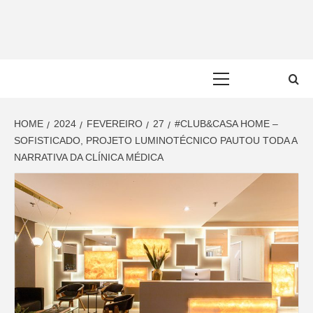
Skip
to
content
Primary
Menu
HOME
2024
FEVEREIRO
27
#CLUB&CASA HOME –
SOFISTICADO, PROJETO LUMINOTÉCNICO PAUTOU TODA A
NARRATIVA DA CLÍNICA MÉDICA