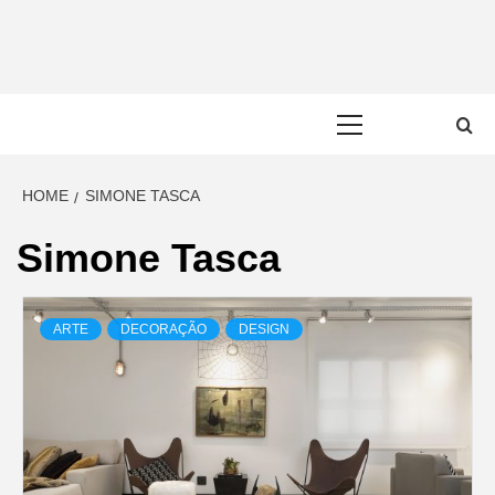
Skip
to
content
Primary
Menu
HOME
SIMONE TASCA
Simone Tasca
ARTE
DECORAÇÃO
DESIGN