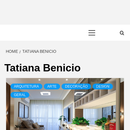
Skip
to
content
Primary
Menu
HOME
TATIANA BENICIO
Tatiana Benicio
ARQUITETURA
ARTE
DECORAÇÃO
DESIGN
GERAL