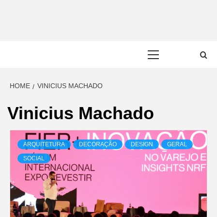
Skip
to
content
Primary
Menu
HOME
VINICIUS MACHADO
Vinicius Machado
ARQUITETURA
DECORAÇÃO
DESIGN
GERAL
SOCIAL