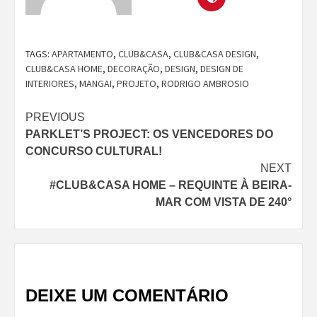
TAGS:
APARTAMENTO
,
CLUB&CASA
,
CLUB&CASA DESIGN
,
CLUB&CASA HOME
,
DECORAÇÃO
,
DESIGN
,
DESIGN DE
INTERIORES
,
MANGAI
,
PROJETO
,
RODRIGO AMBROSIO
Continue
PREVIOUS
PARKLET’S PROJECT: OS VENCEDORES DO
Reading
CONCURSO CULTURAL!
NEXT
#CLUB&CASA HOME – REQUINTE À BEIRA-
MAR COM VISTA DE 240°
DEIXE UM COMENTÁRIO