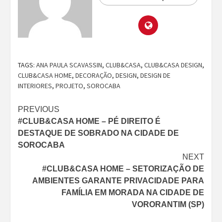
TAGS:
ANA PAULA SCAVASSIN
,
CLUB&CASA
,
CLUB&CASA DESIGN
,
CLUB&CASA HOME
,
DECORAÇÃO
,
DESIGN
,
DESIGN DE
INTERIORES
,
PROJETO
,
SOROCABA
Continue
PREVIOUS
#CLUB&CASA HOME – PÉ DIREITO É
Reading
DESTAQUE DE SOBRADO NA CIDADE DE
SOROCABA
NEXT
#CLUB&CASA HOME – SETORIZAÇÃO DE
AMBIENTES GARANTE PRIVACIDADE PARA
FAMÍLIA EM MORADA NA CIDADE DE
VORORANTIM (SP)