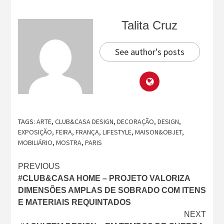
Talita Cruz
See author's posts
TAGS:
ARTE
,
CLUB&CASA DESIGN
,
DECORAÇÃO
,
DESIGN
,
EXPOSIÇÃO
,
FEIRA
,
FRANÇA
,
LIFESTYLE
,
MAISON&OBJET
,
MOBILIÁRIO
,
MOSTRA
,
PARIS
Continue
PREVIOUS
#CLUB&CASA HOME – PROJETO VALORIZA
Reading
DIMENSÕES AMPLAS DE SOBRADO COM ITENS
E MATERIAIS REQUINTADOS
NEXT