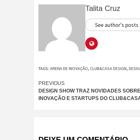
Talita Cruz
See author's posts
TAGS:
ARENA DE INOVAÇÃO
,
CLUB&CASA DESIGN
,
DESIG
Continue
PREVIOUS
DESIGN SHOW TRAZ NOVIDADES SOBRE
Reading
INOVAÇÃO E STARTUPS DO CLUB&CASA
DEIXE UM COMENTÁRIO