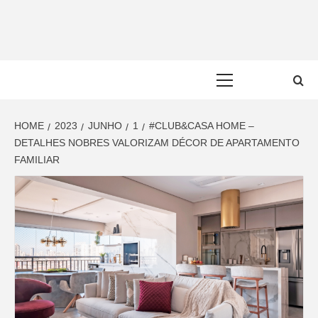
Skip
to
content
Primary
Menu
HOME
2023
JUNHO
1
#CLUB&CASA HOME –
DETALHES NOBRES VALORIZAM DÉCOR DE APARTAMENTO
FAMILIAR