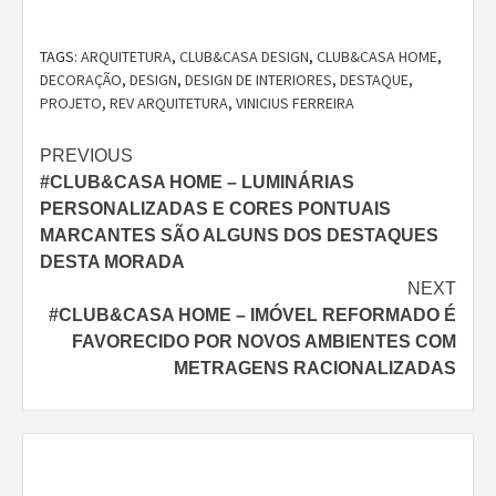
TAGS:
ARQUITETURA
,
CLUB&CASA DESIGN
,
CLUB&CASA HOME
,
DECORAÇÃO
,
DESIGN
,
DESIGN DE INTERIORES
,
DESTAQUE
,
PROJETO
,
REV ARQUITETURA
,
VINICIUS FERREIRA
Continue
PREVIOUS
#CLUB&CASA HOME – LUMINÁRIAS
Reading
PERSONALIZADAS E CORES PONTUAIS
MARCANTES SÃO ALGUNS DOS DESTAQUES
DESTA MORADA
NEXT
#CLUB&CASA HOME – IMÓVEL REFORMADO É
FAVORECIDO POR NOVOS AMBIENTES COM
METRAGENS RACIONALIZADAS