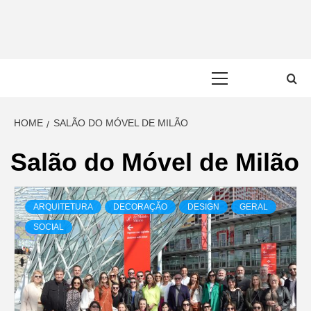
Skip
to
content
Primary
Menu
HOME
SALÃO DO MÓVEL DE MILÃO
Salão do Móvel de Milão
ARQUITETURA
DECORAÇÃO
DESIGN
GERAL
SOCIAL