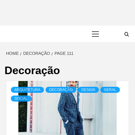
Skip
to
content
Primary
Menu
HOME
DECORAÇÃO
PAGE 111
Decoração
ARQUITETURA
DECORAÇÃO
DESIGN
GERAL
SOCIAL